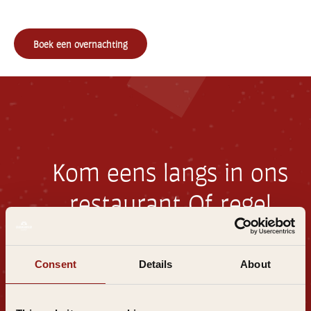
Boek een overnachting
Kom eens langs in ons
restaurant
Of regel
meteen jouw
overnachting
Consent
Details
About
E