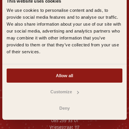
-
This website uses cookies
m
We use cookies to personalise content and ads, to
a
provide social media features and to analyse our traffic.
i
l
We also share information about your use of our site with
a
our social media, advertising and analytics partners who
d
Algemene
Privacy
Veelgestelde
Inspirati
|
|
|
may combine it with other information that you’ve
r
voorwaarden
beleid
vragen
e
e
provided to them or that they’ve collected from your use
s
of their services.
Allow all
Overnachten in het Stadsklooster
Eten in restaurant Aan Tafel
Retraitecentrum
Customize
Werken in het Stadsklooster
Deny
Stadsklooster Dordt
085 239 33 01
Vriesestraat 117