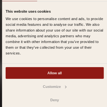
Klooster overnachting in Dordrecht centrum
This website uses cookies
Ontdek rust en ontmoeting in ons historische klooster. Een
We use cookies to personalise content and ads, to provide
unieke plek om te verblijven in het hart van de oudste stad
social media features and to analyse our traffic. We also
van Holland.
share information about your use of our site with our social
media, advertising and analytics partners who may
combine it with other information that you’ve provided to
Boek direct een overnachting
them or that they’ve collected from your use of their
services.
Allow all
Customize
Deny