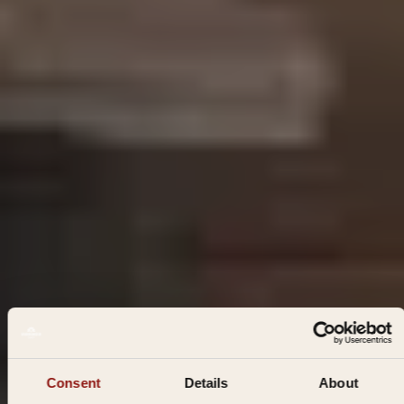
Consent
Details
About