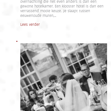
overnachting die net even anders is dan een
gewone hotelkamer. Een klooster hotel is dan een
verrassend mooie keuze. Je slaapt tussen
eeuwenoude muren,…
Lees verder