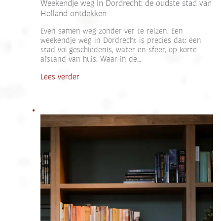
Weekendje weg in Dordrecht: de oudste stad van
Holland ontdekken
Even samen weg zonder ver te reizen. Een
weekendje weg in Dordrecht is precies dat: een
stad vol geschiedenis, water en sfeer, op korte
afstand van huis. Waar in de…
Lees verder