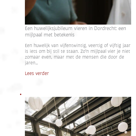
Een huwelijksjubileum vieren in Dordrecht: een
mijlpaal met betekenis
Een huwelijk van vijfentwintig, veertig of vijftig jaar
is iets om bij stil te staan. Zo’n mijlpaal vier je niet
zomaar even, maar met de mensen die door de
jaren…
Lees verder