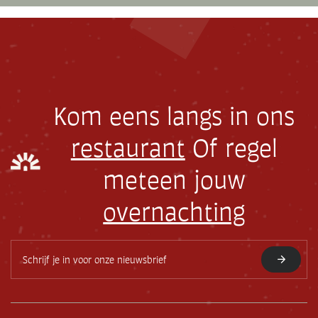
Kom eens langs in ons
restaurant
Of regel
meteen jouw
overnachting
E
-
m
a
i
l