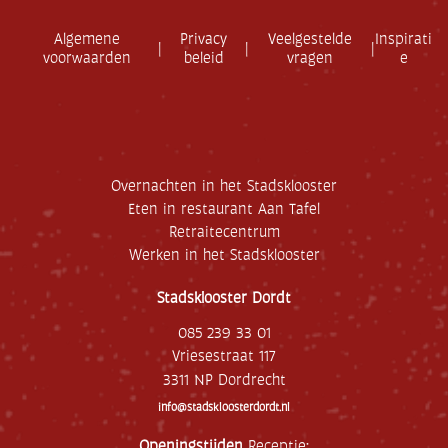
a
d
Algemene
Privacy
Veelgestelde
Inspirati
|
|
|
r
voorwaarden
beleid
vragen
e
e
s
Overnachten in het Stadsklooster
Eten in restaurant Aan Tafel
Retraitecentrum
Werken in het Stadsklooster
Stadsklooster Dordt
085 239 33 01
Vriesestraat 117
3311 NP Dordrecht
info@stadskloosterdordt.nl
Openingstijden
Receptie: