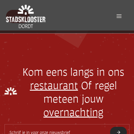
Ga
naar
de
test
inhoud
Kom eens langs in ons
restaurant
Of regel
meteen jouw
overnachting
E
-