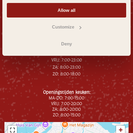
3311 NP Dordrecht
Allow all
info@stadskloosterdordt.nl
Openingstijden
Receptie:
Customize
MA: 7:00-18:00
DI: 7:00-18:00
Deny
WOE: 7:00-18:00
DO: 7:00-18:00
VRIJ: 7:00-23:00
ZA: 8:00-23:00
ZO: 8:00-18:00
Openingstijden keuken:
MA-DO: 7:00-15:00
VRIJ: 7:00-20:00
ZA: 8:00-20:00
ZO: 8:00-15:00
+