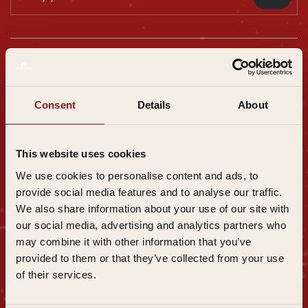
m
a
i
l
a
d
Algemene
Privacy
Veelgestelde
Inspirati
|
|
|
r
voorwaarden
beleid
vragen
e
e
Consent
Details
About
s
This website uses cookies
We use cookies to personalise content and ads, to
Overnachten in het Stadsklooster
provide social media features and to analyse our traffic.
Eten in restaurant Aan Tafel
We also share information about your use of our site with
Retraitecentrum
our social media, advertising and analytics partners who
Werken in het Stadsklooster
may combine it with other information that you’ve
Stadsklooster Dordt
provided to them or that they’ve collected from your use
of their services.
085 239 33 01
Vriesestraat 117