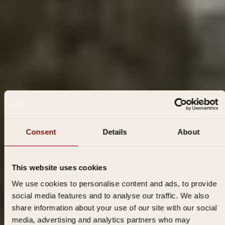
EINE ÜBERNACHTUNG IN EINER GONDEL ERLEBEN
Consent
Details
About
Ein Aufenthalt in einem Pod (Schlafkabine) in unserem Hotel
ist wirklich ein einzigartiges Erlebnis. Es ist Camping der
Extraklasse. Sie steigen aus Ihrem Bett auf einen warmen
This website uses cookies
Teppichboden statt auf nasses Gras.
We use cookies to personalise content and ads, to provide
Es ist eine komfortable und erschwingliche Option für
Reisende, die eine Übernachtung im Zentrum von Dordrecht
social media features and to analyse our traffic. We also
buchen möchten. Zum Beispiel für Besucher von Konzerten
share information about your use of our site with our social
oder anderen kulturellen Veranstaltungen, Radfahrer und
media, advertising and analytics partners who may
Rucksacktouristen, Studenten und preisbewusste Reisende.