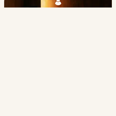
SINGLE POD
Buchen Sie einen Pod
Planen Sie Ihren Aufenthalt und profitieren Sie von unseren
Ermäßigungen
Buchen Sie Ihren Aufenthalt ganz einfach über unsere
Website und erhalten Sie
10 % Rabatt
mit dem
Code
„Direktbucher
”.
Fügen Sie Extras wie Frühstück direkt bei der Buchung hinzu.
Bikepacker erhalten einen zusätzlichen Rabatt. Parken Sie Ihr
Fahrrad also in unserem Innenhof, um sich von Ihrer Radtour
zu erholen?