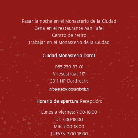
o
r
r
Pasar la noche en el Monasterio de la Ciudad
e
o
Cena en el restaurante Aan Tafel
e
Centro de retiro
l
Trabajar en el Monasterio de la Ciudad
e
c
Ciudad Monasterio Dordt
t
r
085 239 33 01
ó
Vriesestraat 117
n
i
3311 NP Dordrecht
c
info@stadskloosterdordt.nl
o
Horario de apertura
Recepción:
Lunes a viernes: 7:00-18:00
DI: 7:00-18:00
MIÉ: 7:00-18:00
JUEVES: 7:00-18:00