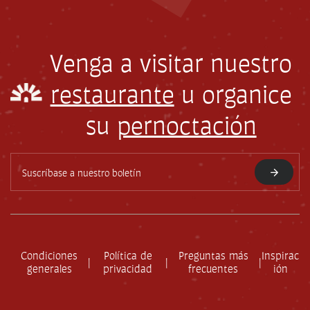
Venga a visitar nuestro
restaurante
u organice
su
pernoctación
D
i
r
e
c
c
i
ó
Condiciones
Política de
Preguntas más
Inspirac
|
|
|
n
generales
privacidad
frecuentes
ión
d
e
c