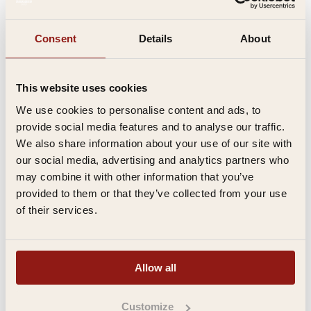
Desde la ceremonia hasta
Consent
Details
About
la fiesta, todo en un
mismo lugar
This website uses cookies
We use cookies to personalise content and ads, to
Una gran ventaja práctica: lo celebras todo en el mismo
provide social media features and to analyse our traffic.
lugar. Sin desplazamientos, sin complicaciones logísticas.
El día transcurre con total naturalidad:
We also share information about your use of our site with
our social media, advertising and analytics partners who
La ceremonia
en el histórico salón del monasterio.
may combine it with other information that you’ve
Un brindis en el jardín del convento
, con el sol dándote
en la cara.
provided to them or that they’ve collected from your use
La recepción
, con tiempo para todos.
of their services.
La cena y la fiesta de boda
, como broche final.
¿Hace mal tiempo? Entonces, el invernadero climatizado
ofrece una alternativa muy acogedora: protegido, pero
Allow all
con la sensación de estar al aire libre. Quien quiera saber
más sobre el
alquiler de un espacio para fiestas
con
todas estas posibilidades, descubrirá lo cómodo que
Customize